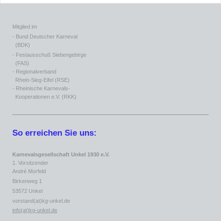
Mitglied im
- Bund Deutscher Karneval
(BDK)
- Festausschuß Siebengebirge
(FAS)
- Regionalverband
Rhein-Sieg-Eifel (RSE)
- Rheinische Karnevals-
Kooperationen e.V. (RKK)
So erreichen Sie uns:
Karnevalsgesellschaft Unkel 1930 e.V.
1. Vorsitzender
André Morfeld
Birkenweg 1
53572 Unkel
vorstand(at)kg-unkel.de
info(at)kg-unkel.de