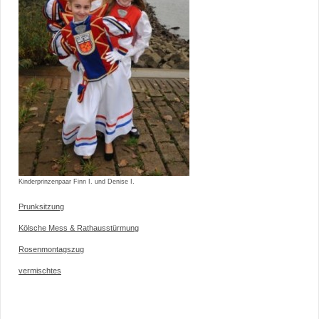
Kinderprinzenpaar Finn I. und Denise I.
Prunksitzung
Kölsche Mess & Rathausstürmung
Rosenmontagszug
vermischtes