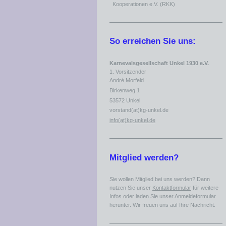
Kooperationen e.V. (RKK)
So erreichen Sie uns:
Karnevalsgesellschaft Unkel 1930 e.V.
1. Vorsitzender
André Morfeld
Birkenweg 1
53572 Unkel
vorstand(at)kg-unkel.de
info(at)kg-unkel.de
Mitglied werden?
Sie wollen Mitglied bei uns werden? Dann
nutzen Sie unser
Kontaktformular
für weitere
Infos oder laden Sie unser
Anmeldeformular
herunter. Wir freuen uns auf Ihre Nachricht.