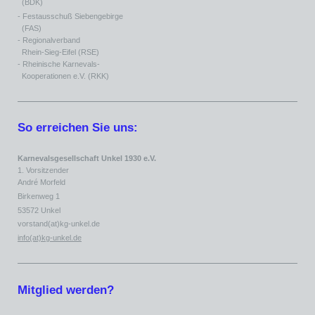
(BDK)
- Festausschuß Siebengebirge
(FAS)
- Regionalverband
Rhein-Sieg-Eifel (RSE)
- Rheinische Karnevals-
Kooperationen e.V. (RKK)
So erreichen Sie uns:
Karnevalsgesellschaft Unkel 1930 e.V.
1. Vorsitzender
André Morfeld
Birkenweg 1
53572 Unkel
vorstand(at)kg-unkel.de
info(at)kg-unkel.de
Mitglied werden?