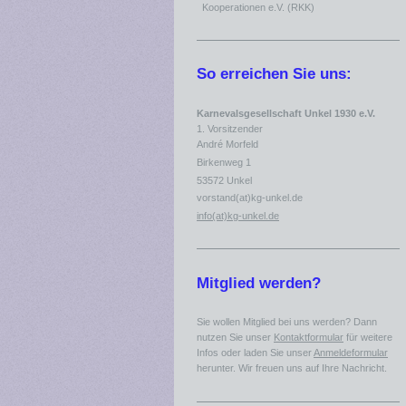
Kooperationen e.V. (RKK)
So erreichen Sie uns:
Karnevalsgesellschaft Unkel 1930 e.V.
1. Vorsitzender
André Morfeld
Birkenweg 1
53572 Unkel
vorstand(at)kg-unkel.de
info(at)kg-unkel.de
Mitglied werden?
Sie wollen Mitglied bei uns werden? Dann
nutzen Sie unser
Kontaktformular
für weitere
Infos oder laden Sie unser
Anmeldeformular
herunter. Wir freuen uns auf Ihre Nachricht.