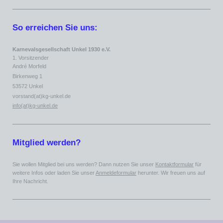
So erreichen Sie uns:
Karnevalsgesellschaft Unkel 1930 e.V.
1. Vorsitzender
André Morfeld
Birkenweg 1
53572 Unkel
vorstand(at)kg-unkel.de
info(at)kg-unkel.de
Mitglied werden?
Sie wollen Mitglied bei uns werden? Dann nutzen Sie unser
Kontaktformular
für
weitere Infos oder laden Sie unser
Anmeldeformular
herunter. Wir freuen uns auf
Ihre Nachricht.