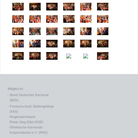
Mitglied im
- Bund Deutscher Karneval
(BDK)
- Festausschuß Siebengebirge
(FAS)
- Regionalverband
Rhein-Sieg-Eifel (RSE)
- Rheinische Karnevals-
Kooperationen e.V. (RKK)