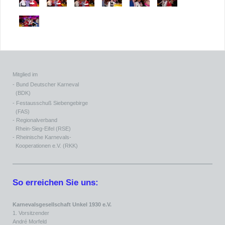
Mitglied im
- Bund Deutscher Karneval
(BDK)
- Festausschuß Siebengebirge
(FAS)
- Regionalverband
Rhein-Sieg-Eifel (RSE)
- Rheinische Karnevals-
Kooperationen e.V. (RKK)
So erreichen Sie uns:
Karnevalsgesellschaft Unkel 1930 e.V.
1. Vorsitzender
André Morfeld