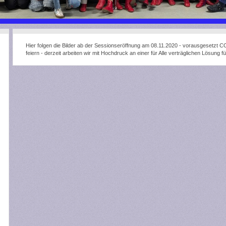
Hier folgen die Bilder ab der Sessionseröffnung am 08.11.2020 - vorausgesetzt 
feiern - derzeit arbeiten wir mit Hochdruck an einer für Alle verträglichen Lösun