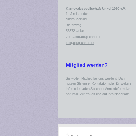
Karnevalsgesellschaft Unkel 1930 e.V.
1. Vorsitzender
André Morfeld
Birkenweg 1
53572 Unkel
vorstand(at)kg-unkel.de
info(at)kg-unkel.de
Mitglied werden?
Sie wollen Mitglied bei uns werden? Dann
nutzen Sie unser
Kontaktformular
für weitere
Infos oder laden Sie unser
Anmeldeformular
herunter. Wir freuen uns auf Ihre Nachricht.