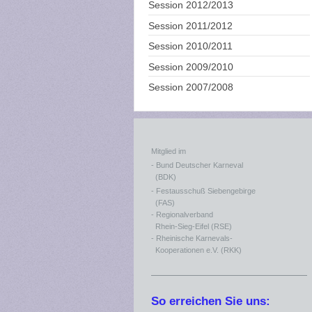
Session 2012/2013
Session 2011/2012
Session 2010/2011
Session 2009/2010
Session 2007/2008
Mitglied im
- Bund Deutscher Karneval
(BDK)
- Festausschuß Siebengebirge
(FAS)
- Regionalverband
Rhein-Sieg-Eifel (RSE)
- Rheinische Karnevals-
Kooperationen e.V. (RKK)
So erreichen Sie uns: