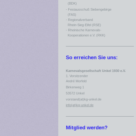
(BDK)
- Festausschuß Siebengebirge
(FAS)
- Regionalverband
Rhein-Sieg-Eifel (RSE)
- Rheinische Karnevals-
Kooperationen e.V. (RKK)
So erreichen Sie uns:
Karnevalsgesellschaft Unkel 1930 e.V.
1. Vorsitzender
André Morfeld
Birkenweg 1
53572 Unkel
vorstand(at)kg-unkel.de
info(at)kg-unkel.de
Mitglied werden?